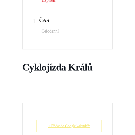
Expired!
ČAS
Celodenní
Cyklojízda Králů
+ Přidat do Google kalendáře