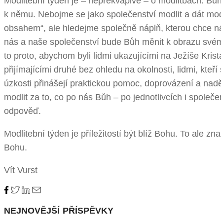
Modlitební týden je – nepřekvapivě – o modlitbách. Bůh
k němu. Nebojme se jako společenství modlit a dát modl
obsahem“, ale hledejme společně náplň, kterou chce n
nás a naše společenství bude Bůh měnit k obrazu své
to proto, abychom byli lidmi ukazujícími na Ježíše Krista
přijímajícími druhé bez ohledu na okolnosti, lidmi, kteří
úzkosti přinášejí praktickou pomoc, doprovázení a nad
modlit za to, co po nás Bůh – po jednotlivcích i společ
odpověď.
Modlitební týden je příležitostí být blíž Bohu. To ale
Bohu.
Vít Vurst
NEJNOVĚJŠÍ PŘÍSPĚVKY