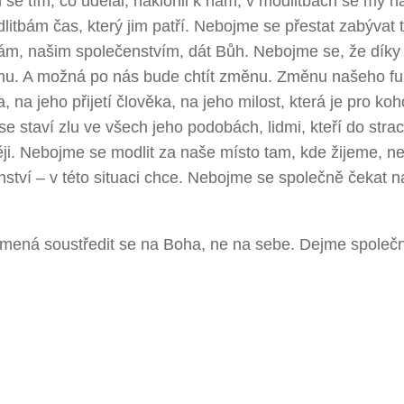
 se tím, co udělal, naklonil k nám, v modlitbách se my 
itbám čas, který jim patří. Nebojme se přestat zabývat t
ám, našim společenstvím, dát Bůh. Nebojme se, že díky
mu. A možná po nás bude chtít změnu. Změnu našeho fu
, na jeho přijetí člověka, na jeho milost, která je pro koh
 se staví zlu ve všech jeho podobách, lidmi, kteří do stra
ěji. Nebojme se modlit za naše místo tam, kde žijeme, n
enství – v této situaci chce. Nebojme se společně čekat n
 znamená soustředit se na Boha, ne na sebe. Dejme společ