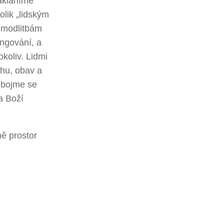
nakláníme
olik „lidským
 modlitbám
ngování, a
okoliv. Lidmi
chu, obav a
ebojme se
a Boží
ně prostor