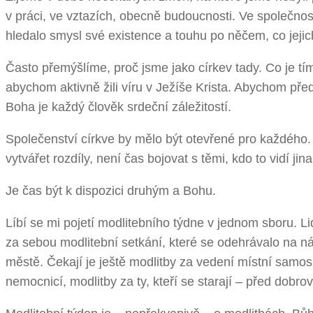
v práci, ve vztazích, obecně budoucnosti. Ve společnosti
hledalo smysl své existence a touhu po něčem, co jejich
Často přemýšlíme, proč jsme jako církev tady. Co je tím
abychom aktivně žili víru v Ježíše Krista. Abychom před
Boha je každý člověk srdeční záležitostí.
Společenství církve by mělo být otevřené pro každého.
vytvářet rozdíly, není čas bojovat s těmi, kdo to vidí jina
Je čas být k dispozici druhým a Bohu.
Líbí se mi pojetí modlitebního týdne v jednom sboru. Li
za sebou modlitební setkání, které se odehrávalo na námě
městě. Čekají je ještě modlitby za vedení místní samos
nemocnicí, modlitby za ty, kteří se starají – před dob