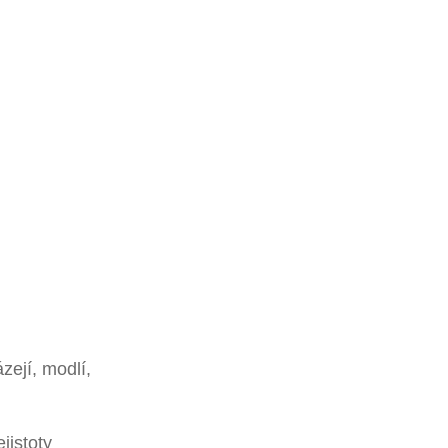
zejí, modlí,
jistoty