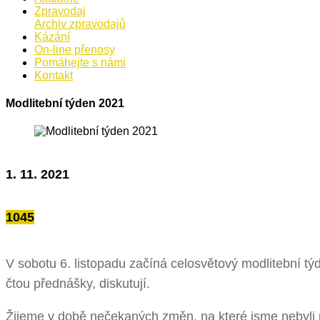
Zpravodaj
Archiv zpravodajů
Kázání
On-line přenosy
Pomáhejte s námi
Kontakt
Modlitební týden 2021
1. 11. 2021
1045
V sobotu 6. listopadu začíná celosvětový modlitební t
čtou přednášky, diskutují.
Žijeme v době nečekaných změn, na které jsme nebyli p