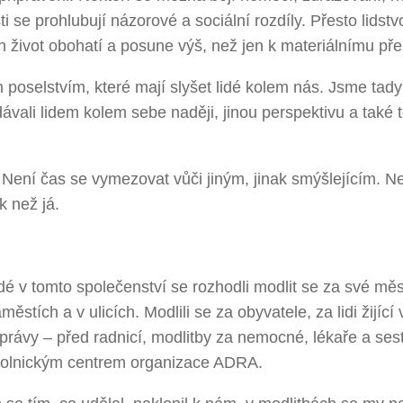
 se prohlubují názorové a sociální rozdíly. Přesto lidstv
 život obohatí a posune výš, než jen k materiálnímu přež
 poselstvím, které mají slyšet lidé kolem nás. Jsme tady
ávali lidem kolem sebe naději, jinou perspektivu a také t
 Není čas se vymezovat vůči jiným, jinak smýšlejícím. N
k než já.
dé v tomto společenství se rozhodli modlit se za své měs
stích a v ulicích. Modlili se za obyvatele, za lidi žijící 
právy – před radnicí, modlitby za nemocné, lékaře a ses
rovolnickým centrem organizace ADRA.