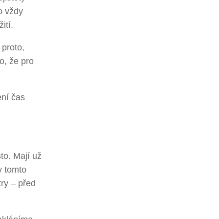
o vždy
ití.
 proto,
o, že pro
ení čas
to. Mají už
v tomto
try – před