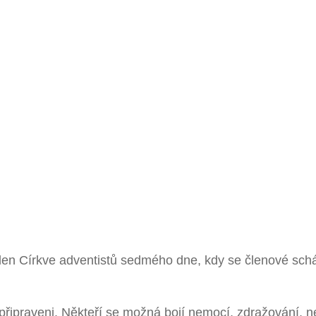
ýden Církve adventistů sedmého dne, kdy se členové schá
řipraveni. Někteří se možná bojí nemocí, zdražování, ne