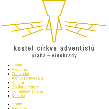
Home
Aktuálně
Zpravodaj
Archiv zpravodajů
Kázání
On-line přenosy
Pomáhejte s námi
Kontakt
Home
Aktuálně